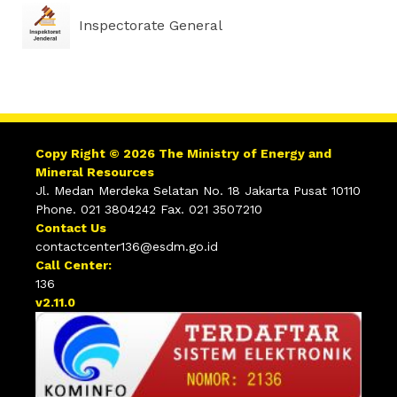
Inspectorate General
Copy Right © 2026 The Ministry of Energy and
Mineral Resources
Jl. Medan Merdeka Selatan No. 18 Jakarta Pusat 10110
Phone. 021 3804242 Fax. 021 3507210
Contact Us
contactcenter136@esdm.go.id
Call Center:
136
v2.11.0