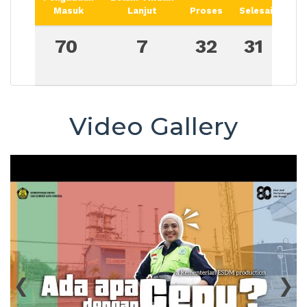
Masuk
Lanjut
Proses
Selesai
70
7
32
31
Video Gallery
‹
›