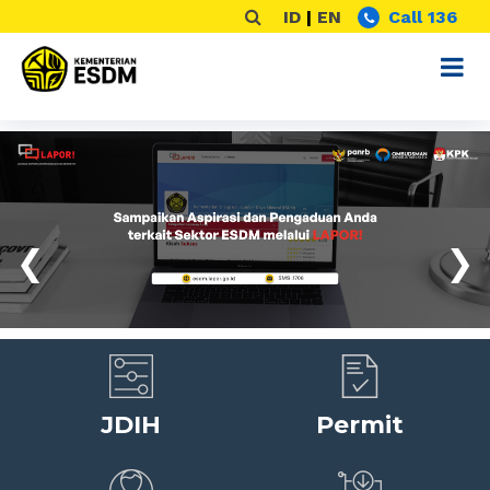
ID
|
EN
Call 136
‹
›
JDIH
Permit