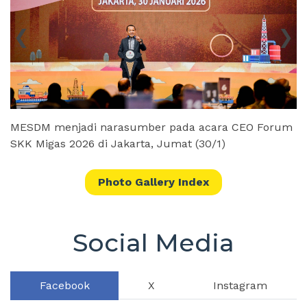
‹
›
m
MESDM menjadi narasumber pada acara CEO Forum
M
SKK Migas 2026 di Jakarta, Jumat (30/1)
S
Photo Gallery Index
Social Media
Facebook
X
Instagram