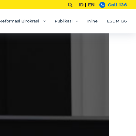
ID
|
EN
Call 136
Reformasi Birokrasi
Publikasi
Inline
ESDM 136