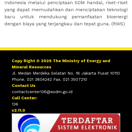
Indonesia melalui penciptaan SDM handal, riset-riset
yang dapat memudahkan dan menciptakan teknologi
baru untuk mendukung pemanfaatan bioenergi
dengan biaya yang terjangkau dan tepat guna. (RWS)
Copy Right © 2026 The Ministry of Energy and
Mineral Resources
Jl. Medan Merdeka Selatan No. 18 Jakarta Pusat 10110
Phone. 021 3804242 Fax. 021 3507210
Contact Us
contactcenter136@esdm.go.id
Call Center:
136
v2.11.0