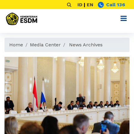
ID
|
EN
Call 136
Home
Media Center
News Archives