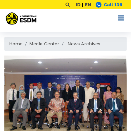
ID
|
EN
Call 136
Home
Media Center
News Archives