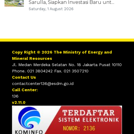
Sarulla, Siapkan Investasi Baru unt...
Saturday, 1 August 2026
Copy Right © 2026 The Ministry of Energy and
Mineral Resources
Jl. Medan Merdeka Selatan No. 18 Jakarta Pusat 10110
Phone. 021 3804242 Fax. 021 3507210
Contact Us
contactcenter136@esdm.go.id
Call Center:
136
v2.11.0