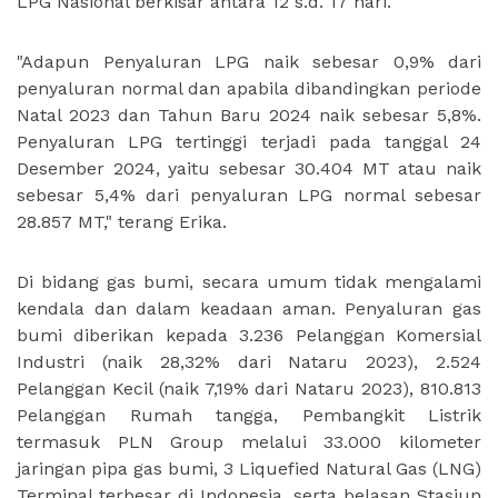
LPG Nasional berkisar antara 12 s.d. 17 hari.
"Adapun Penyaluran LPG naik sebesar 0,9% dari
penyaluran normal dan apabila dibandingkan periode
Natal 2023 dan Tahun Baru 2024 naik sebesar 5,8%.
Penyaluran LPG tertinggi terjadi pada tanggal 24
Desember 2024, yaitu sebesar 30.404 MT atau naik
sebesar 5,4% dari penyaluran LPG normal sebesar
28.857 MT," terang Erika.
Di bidang gas bumi, secara umum tidak mengalami
kendala dan dalam keadaan aman. Penyaluran gas
bumi diberikan kepada 3.236 Pelanggan Komersial
Industri (naik 28,32% dari Nataru 2023), 2.524
Pelanggan Kecil (naik 7,19% dari Nataru 2023), 810.813
Pelanggan Rumah tangga, Pembangkit Listrik
termasuk PLN Group melalui 33.000 kilometer
jaringan pipa gas bumi, 3 Liquefied Natural Gas (LNG)
Terminal terbesar di Indonesia, serta belasan Stasiun