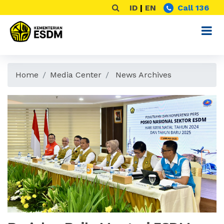
ID
|
EN
Call 136
Home
Media Center
News Archives