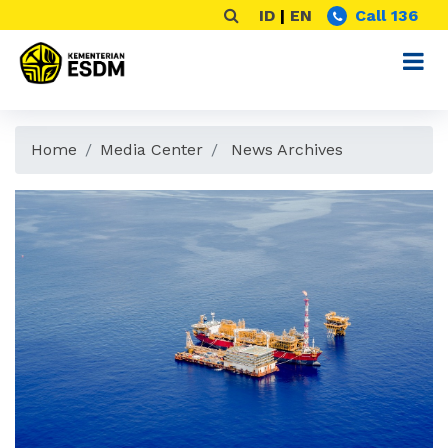
ID
|
EN
Call 136
Home
Media Center
News Archives