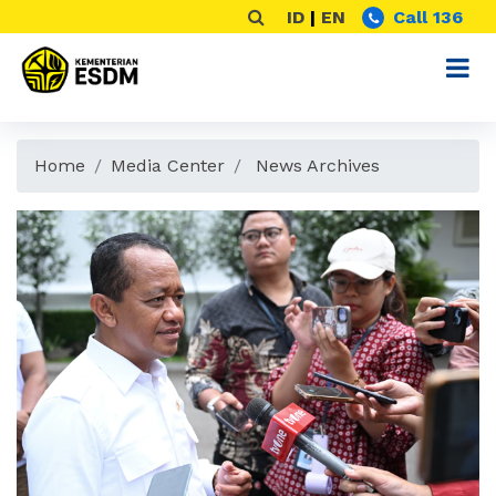
ID
|
EN
Call 136
Home
Media Center
News Archives