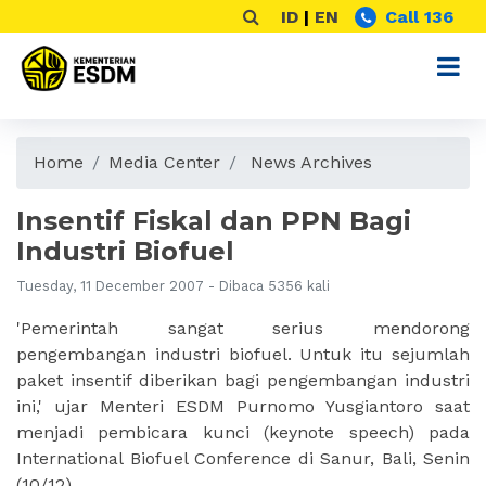
ID
|
EN
Call 136
Home
Media Center
News Archives
Insentif Fiskal dan PPN Bagi
Industri Biofuel
Tuesday, 11 December 2007 - Dibaca 5356 kali
'Pemerintah sangat serius mendorong
pengembangan industri biofuel. Untuk itu sejumlah
paket insentif diberikan bagi pengembangan industri
ini,' ujar Menteri ESDM Purnomo Yusgiantoro saat
menjadi pembicara kunci (keynote speech) pada
International Biofuel Conference di Sanur, Bali, Senin
(10/12).