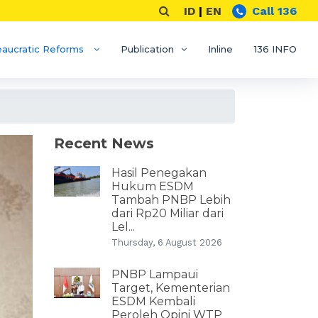
ID
|
EN
Call 136
eaucratic Reforms
Publication
Inline
136 INFO
Recent News
Hasil Penegakan
Hukum ESDM
Tambah PNBP Lebih
dari Rp20 Miliar dari
Lel...
Thursday, 6 August 2026
PNBP Lampaui
Target, Kementerian
ESDM Kembali
Peroleh Opini WTP