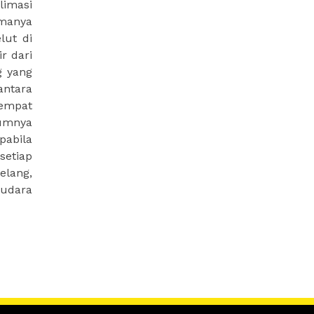
limasi
amanya
lut di
r dari
g yang
antara
tempat
mumnya
pabila
setiap
elang,
 udara