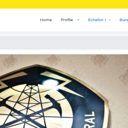
Home
Profile
Echelon I
Bur