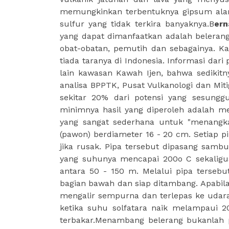
memungkinkan terbentuknya gipsum ala
sulfur yang tidak terkira banyaknya.B
ern
yang dapat dimanfaatkan adalah belerang
obat-obatan, pemutih dan sebagainya. K
tiada taranya di Indonesia. Informasi da
lain kawasan Kawah Ijen, bahwa sedikitn
analisa BPPTK, Pusat Vulkanologi dan Mit
sekitar 20% dari potensi yang sesung
minimnya hasil yang diperoleh adalah m
yang sangat sederhana untuk "menangka
(pawon) berdiameter 16 - 20 cm. Setiap
jika rusak. Pipa tersebut dipasang samb
yang suhunya mencapai 200o C sekaligus
antara 50 - 150 m. Melalui pipa tersebu
bagian bawah dan siap ditambang. Apabila
mengalir sempurna dan terlepas ke udara
ketika suhu solfatara naik melampaui 2
terbakar.Menambang belerang bukanlah 