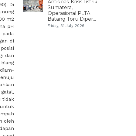
Antisipasi Krisis Listrik
0). Di
Sumatera,
Gunung
Operasional PLTA
Batang Toru Diper...
600 m2
Friday, 31 July 2026
ena pH
g pada
gan di
posisi
gi dan
 biang
 diam-
menuju
bahkan
gatal,
 tidak
 untuk
limpah
n oleh
ndapan
) yang