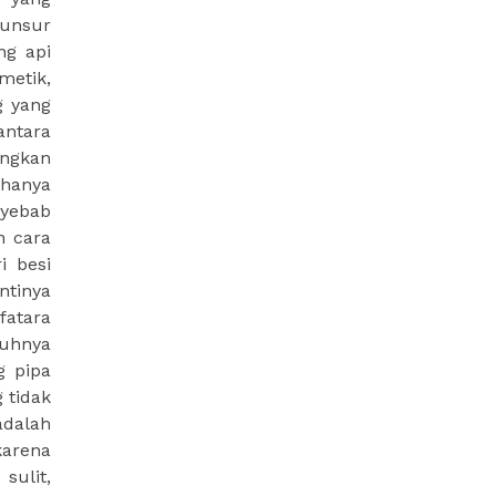
 unsur
ng api
metik,
g yang
antara
angkan
 hanya
nyebab
n cara
i besi
ntinya
fatara
auhnya
g pipa
 tidak
adalah
karena
sulit,