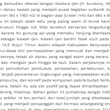
ng kemudian dikenal dengan Kaldera Ijen (H. Sundoro, 199
ah danau kawah yang menjadi pusat kegiatan vulkanik 
uran 160 x 1160 m2 di bagian atas (crater rim) dan 960 x 
au ini adalah salah satu yang paling asam di dunia kar
terukur) hingga 0,8. Nilai tersebut bervariasi tergantun
h karena itu gunung api yang memaku Tanjung Blamban
 sebagai Kawah Ijen. Kawah Ijen berdiri tidak utuh pada 
14o 14,5' Bujur Timur dalam wilayah Kabupaten Banyuwan
mur.Masa kini permasalahan yang mencuat dan menjadi
tusannya, tetapi air danau yang sangat asam yang secara
dan mengalir jauh hingga ke laut. Dalam perjalannya 
ntasi pemukiman penduduk, persawahan, perkebunan, 
ah terjadi pencemaran lingkungan yang menyebabkan kulit 
sempurna, dan korosif pada komponen pabrik.Sudah tentu
ana. Selain itu ada sisi positif yang dapat dimanfaatkan
rang misalnya. Bahan galian ini jumlahnya sangat me
 sekitar 14 ton perhari, dari total jumlah yang disediaka
ne) yang menjadi penyanggah dari formasi selangseling e
sun bebatuan di Ijen menyediakan unsur kalsium (Ca