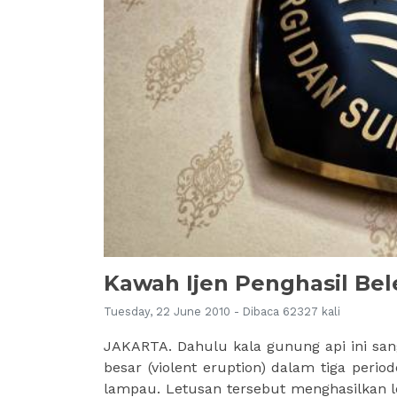
Kawah Ijen Penghasil Bel
Tuesday, 22 June 2010 - Dibaca 62327 kali
JAKARTA. Dahulu kala gunung api ini sang
besar (violent eruption) dalam tiga peri
lampau. Letusan tersebut menghasilkan l