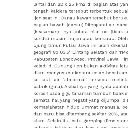
lantai dan 22 x 25 km2 di bagian atas ya
tengah kaldera tersebut terbentuk sebu
Ijen saat ini. Danau kawah tersebut beruk
bagian bawah (danau).Ditengarai air dan
(keasaman)- nya antara nilai nol (tidak 
kondisi musim hujan atau kemarau. Ole
ujung timur Pulau Jawa ini lebih dikenal
geografi 8o 03,5' Lintang Selatan dan 1
Kabupaten Bondowoso, Provinsi Jawa Ti
keladi di Gunung Ijen bukan aktivitas le
diam menyusup diantara celah bebatuan 
ke laut, air "abnormal" tersebut meli
pabrik (gula). Akibatnya yang nyata adal
korosif pada gigi, tanaman tumbuh tidak 
semata hal yang negatif yang dijumpai dis
kemaslahatan hidup ummat manusia, bele
dan baru bisa ditambang sekitar 20%, atau
alam. Selain itu, batu gamping (lime sto
vulkanik jatuhan dan lava yang menyu