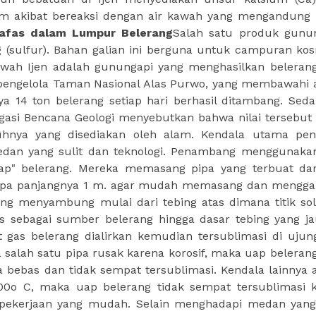
m akibat bereaksi dengan air kawah yang mengandung
afas dalam Lumpur Belerang
Salah satu produk gunu
 (sulfur). Bahan galian ini berguna untuk campuran kos
awah Ijen adalah gunungapi yang menghasilkan beleran
ri pengelola Taman Nasional Alas Purwo, yang membawahi 
ya 14 ton belerang setiap hari berhasil ditambang. Sed
igasi Bencana Geologi menyebutkan bahwa nilai tersebut
guhnya yang disediakan oleh alam. Kendala utama pe
edan yang sulit dan teknologi. Penambang menggunaka
p" belerang. Mereka memasang pipa yang terbuat dar
 pipa panjangnya 1 m. agar mudah memasang dan mengga
ung menyambung mulai dari tebing atas dimana titik sol
 sebagai sumber belerang hingga dasar tebing yang j
t gas belerang dialirkan kemudian tersublimasi di ujun
 salah satu pipa rusak karena korosif, maka uap belerang
 bebas dan tidak sempat tersublimasi. Kendala lainnya 
00o C, maka uap belerang tidak sempat tersublimasi 
pekerjaan yang mudah. Selain menghadapi medan yang 