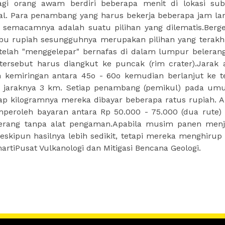
agi orang awam berdiri beberapa menit di lokasi sub
l. Para penambang yang harus bekerja beberapa jam l
 semacamnya adalah suatu pilihan yang dilematis.Berge
bu rupiah sesungguhnya merupakan pilihan yang terakhi
etelah "menggelepar" bernafas di dalam lumpur beleran
ersebut harus diangkut ke puncak (rim crater).Jarak 
 kemiringan antara 45o - 60o kemudian berlanjut ke 
 jaraknya 3 km. Setiap penambang (pemikul) pada u
ap kilogramnya mereka dibayar beberapa ratus rupiah. A
peroleh bayaran antara Rp 50.000 - 75.000 (dua rute) 
lerang tanpa alat pengaman.Apabila musim panen menj
kipun hasilnya lebih sedikit, tetapi mereka menghirup
martiPusat Vulkanologi dan Mitigasi Bencana Geologi.