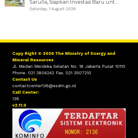
Sarulla, Siapkan Investasi Baru unt...
Saturday, 1 August 2026
Copy Right © 2026 The Ministry of Energy and
Mineral Resources
Jl. Medan Merdeka Selatan No. 18 Jakarta Pusat 10110
Phone. 021 3804242 Fax. 021 3507210
Contact Us
contactcenter136@esdm.go.id
Call Center:
136
v2.11.0