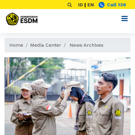
ID
|
EN
Call 136
Home
Media Center
News Archives