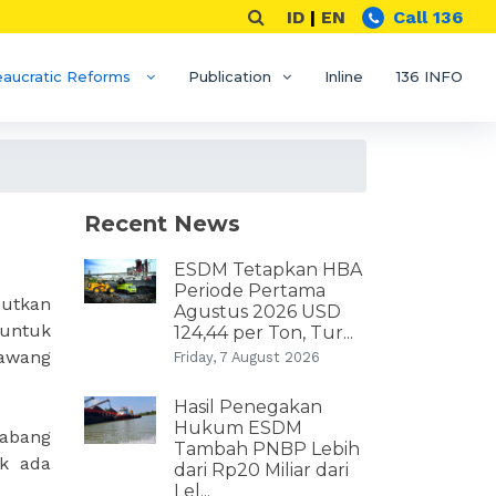
ID
|
EN
Call 136
eaucratic Reforms
Publication
Inline
136 INFO
Recent News
ESDM Tetapkan HBA
Periode Pertama
butkan
Agustus 2026 USD
 untuk
124,44 per Ton, Tur...
awang
Friday, 7 August 2026
.
Hasil Penegakan
Hukum ESDM
Cabang
Tambah PNBP Lebih
k ada
dari Rp20 Miliar dari
Lel...