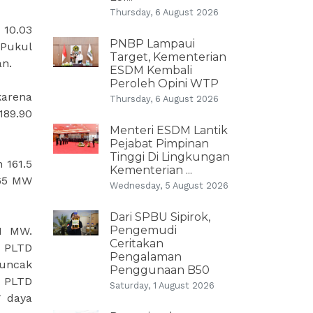
Thursday, 6 August 2026
10.03
PNBP Lampaui
 Pukul
Target, Kementerian
an.
ESDM Kembali
Peroleh Opini WTP
karena
Thursday, 6 August 2026
189.90
Menteri ESDM Lantik
Pejabat Pimpinan
Tinggi Di Lingkungan
 161.5
Kementerian ...
.65 MW
Wednesday, 5 August 2026
Dari SPBU Sipirok,
Pengemudi
1 MW.
Ceritakan
3 PLTD
Pengalaman
puncak
Penggunaan B50
M PLTD
Saturday, 1 August 2026
W daya