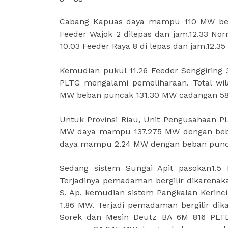
Cabang Kapuas daya mampu 110 MW beb
Feeder Wajok 2 dilepas dan jam.12.33 N
10.03 Feeder Raya 8 di lepas dan jam.12.
Kemudian pukul 11.26 Feeder Senggiring 
PLTG mengalami pemeliharaan. Total wi
MW beban puncak 131.30 MW cadangan 58
Untuk Provinsi Riau, Unit Pengusahaan 
MW daya mampu 137.275 MW dengan beba
daya mampu 2.24 MW dengan beban punc
Sedang sistem Sungai Apit pasokan1
Terjadinya pemadaman bergilir dikarena
S. Ap, kemudian sistem Pangkalan Keri
1.86 MW. Terjadi pemadaman bergilir di
Sorek dan Mesin Deutz BA 6M 816 PLTD