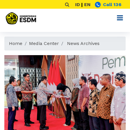
ID
|
EN
Call 136
Home
Media Center
News Archives