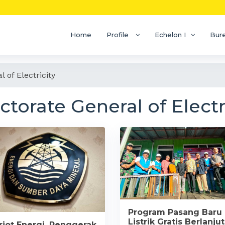
Home
Profile
Echelon I
Bur
 of Electricity
ctorate General of Electr
Program Pasang Baru
Listrik Gratis Berlanjut
riot Energi, Penggerak