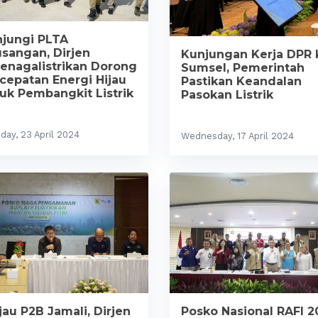
jungi PLTA
sangan, Dirjen
Kunjungan Kerja DPR 
enagalistrikan Dorong
Sumsel, Pemerintah
cepatan Energi Hijau
Pastikan Keandalan
uk Pembangkit Listrik
Pasokan Listrik
day, 23 April 2024
Wednesday, 17 April 2024
jau P2B Jamali, Dirjen
Posko Nasional RAFI 