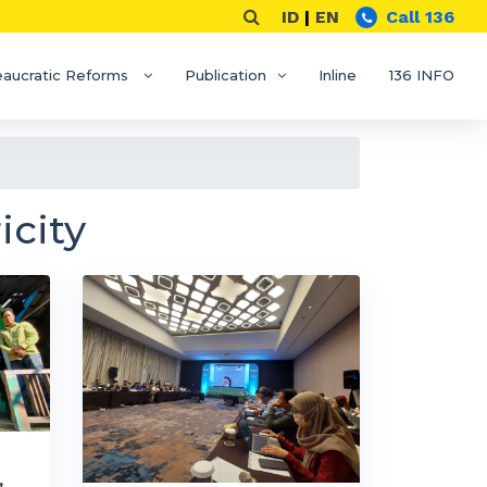
ID
|
EN
Call 136
eaucratic Reforms
Publication
Inline
136 INFO
icity
,