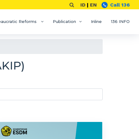
ID
|
EN
Call 136
eaucratic Reforms
Publication
Inline
136 INFO
KIP)