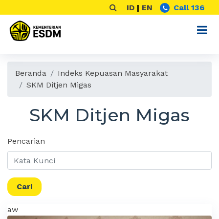
ID
|
EN
Call 136
Beranda
Indeks Kepuasan Masyarakat
SKM Ditjen Migas
SKM Ditjen Migas
Pencarian
Cari
aw