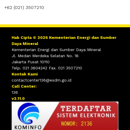
+62 (021) 3507210
Hak Cipta © 2026 Kementerian Energi dan Sumber
Daya Mineral
Kementerian Energi dan Sumber Daya Mineral
Jl. Medan Merdeka Selatan No. 18
Jakarta Pusat 10110
Telp. 021 3804242 Fax. 021 3507210
Kontak Kami
contactcenter136@esdm.go.id
Call Center:
136
v2.11.0