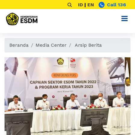
ID
|
EN
Call 136
Beranda
Media Center
Arsip Berita