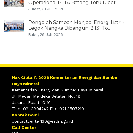
Operasional PLTA Batang Toru Diper...
Jumat, 31 Juli 2026
Pengolah Sampah Menjadi Energi Listrik
Legok Nangka Dibangun, 2.131 To...
Rabu, 29 Juli 2026
Hak Cipta © 2026 Kementerian Energi dan Sumber
Daya Mineral
Kementerian Energi dan Sumber Daya Mineral
Jl. Medan Merdeka Selatan No. 18
Jakarta Pusat 10110
Telp. 021 3804242 Fax. 021 3507210
Kontak Kami
contactcenter136@esdm.go.id
Call Center: