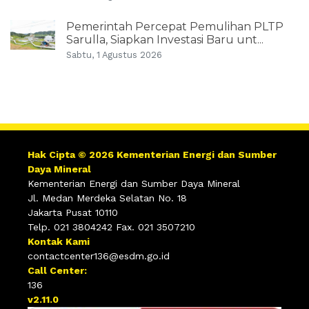
Pemerintah Percepat Pemulihan PLTP
Sarulla, Siapkan Investasi Baru unt...
Sabtu, 1 Agustus 2026
Hak Cipta © 2026 Kementerian Energi dan Sumber
Daya Mineral
Kementerian Energi dan Sumber Daya Mineral
Jl. Medan Merdeka Selatan No. 18
Jakarta Pusat 10110
Telp. 021 3804242 Fax. 021 3507210
Kontak Kami
contactcenter136@esdm.go.id
Call Center:
136
v2.11.0