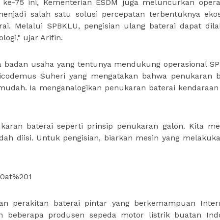
 ke-75 ini, Kementerian ESDM juga meluncurkan opera
njadi salah satu solusi percepatan terbentuknya eko
rai. Melalui SPBKLU, pengisian ulang baterai dapat dil
gi," ujar Arifin.
a badan usaha yang tentunya mendukung operasional S
Nicodemus Suheri yang mengatakan bahwa penukaran b
mudah. Ia menganalogikan penukaran baterai kendaraan l
karan baterai seperti prinsip penukaran galon. Kita m
udah diisi. Untuk pengisian, biarkan mesin yang melakuka
an perakitan baterai pintar yang berkemampuan Inter
n beberapa produsen sepeda motor listrik buatan Ind