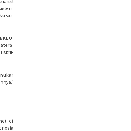
sional
sistem
akukan
PBKLU.
aterai
istrik
enukar
nnya,"
net of
onesia