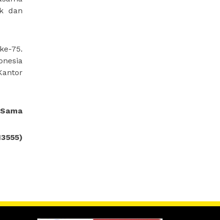
ik dan
ke-75.
onesia
Kantor
a Sama
13555)