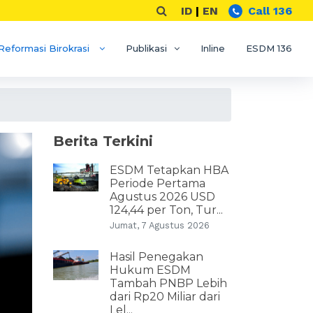
ID
|
EN
Call 136
Reformasi Birokrasi
Publikasi
Inline
ESDM 136
Berita Terkini
ESDM Tetapkan HBA
Periode Pertama
Agustus 2026 USD
124,44 per Ton, Tur...
Jumat, 7 Agustus 2026
Hasil Penegakan
Hukum ESDM
Tambah PNBP Lebih
dari Rp20 Miliar dari
Lel...