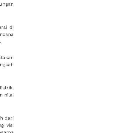
bungan
rai di
encana
.
atakan
angkah
strik.
 nilai
h dari
g visi
jasama