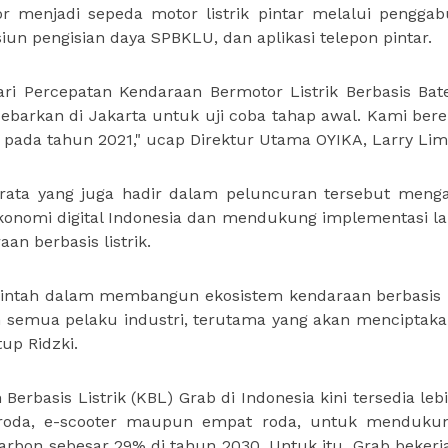
 menjadi sepeda motor listrik pintar melalui pengga
asiun pengisian daya SPBKLU, dan aplikasi telepon pintar.
i Percepatan Kendaraan Bermotor Listrik Berbasis Bate
isebarkan di Jakarta untuk uji coba tahap awal. Kami ber
ada tahun 2021," ucap Direktur Utama OYIKA, Larry Lim
brata yang juga hadir dalam peluncuran tersebut meng
konomi digital Indonesia dan mendukung implementasi l
n berbasis listrik.
ntah dalam membangun ekosistem kendaraan berbasis li
 semua pelaku industri, terutama yang akan menciptakan
up Ridzki.
rbasis Listrik (KBL) Grab di Indonesia kini tersedia lebi
roda, e-scooter maupun empat roda, untuk mendukun
arbon sebesar 29% di tahun 2030. Untuk itu, Grab beker