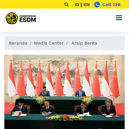
ID
|
EN
Call 136
Beranda
Media Center
Arsip Berita