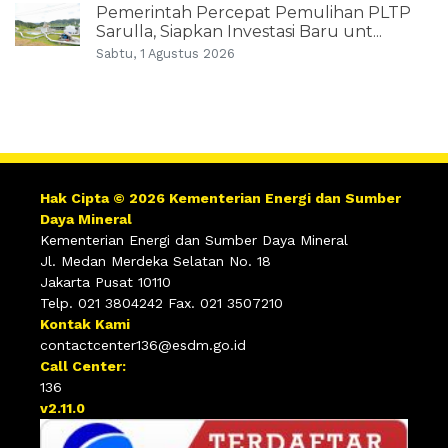
Pemerintah Percepat Pemulihan PLTP
Sarulla, Siapkan Investasi Baru unt...
Sabtu, 1 Agustus 2026
Hak Cipta © 2026 Kementerian Energi dan Sumber
Daya Mineral
Kementerian Energi dan Sumber Daya Mineral
Jl. Medan Merdeka Selatan No. 18
Jakarta Pusat 10110
Telp. 021 3804242 Fax. 021 3507210
Kontak Kami
contactcenter136@esdm.go.id
Call Center:
136
v2.11.0