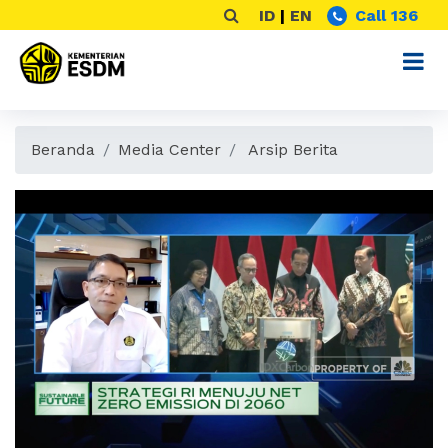
ID
|
EN
Call 136
Beranda
Media Center
Arsip Berita