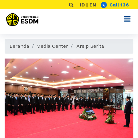
ID
|
EN
Call 136
Beranda
Media Center
Arsip Berita