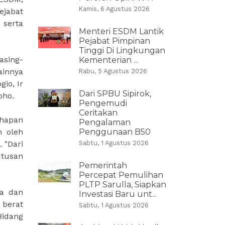
Kamis, 6 Agustus 2026
ejabat
 serta
Menteri ESDM Lantik
Pejabat Pimpinan
Tinggi Di Lingkungan
asing-
Kementerian ...
ainnya
Rabu, 5 Agustus 2026
io, Ir
Dari SPBU Sipirok,
oho.
Pengemudi
Ceritakan
ahapan
Pengalaman
n oleh
Penggunaan B50
 "Dari
Sabtu, 1 Agustus 2026
utusan
Pemerintah
Percepat Pemulihan
PLTP Sarulla, Siapkan
ua dan
Investasi Baru unt...
 berat
Sabtu, 1 Agustus 2026
Bidang