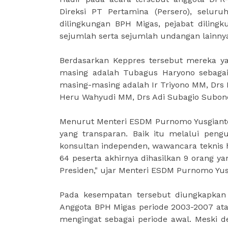
Direksi PT Pertamina (Persero), selur
dilingkungan BPH Migas, pejabat diling
sejumlah serta sejumlah undangan lainny
Berdasarkan Keppres tersebut mereka ya
masing adalah Tubagus Haryono sebagai
masing-masing adalah Ir Triyono MM, Drs I
Heru Wahyudi MM, Drs Adi Subagio Subono
Menurut Menteri ESDM Purnomo Yusgiantor
yang transparan. Baik itu melalui peng
konsultan independen, wawancara teknis h
64 peserta akhirnya dihasilkan 9 orang y
Presiden," ujar Menteri ESDM Purnomo Yus
Pada kesempatan tersebut diungkapkan
Anggota BPH Migas periode 2003-2007 at
mengingat sebagai periode awal. Meski 