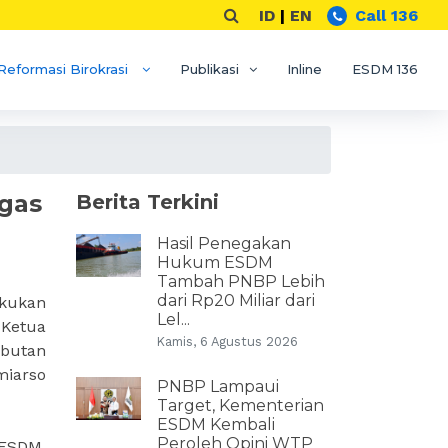
ID
|
EN
Call 136
Reformasi Birokrasi
Publikasi
Inline
ESDM 136
gas
Berita Terkini
Hasil Penegakan
Hukum ESDM
Tambah PNBP Lebih
dari Rp20 Miliar dari
kukan
Lel...
 Ketua
Kamis, 6 Agustus 2026
butan
miarso
PNBP Lampaui
Target, Kementerian
ESDM Kembali
Peroleh Opini WTP
 ESDM,