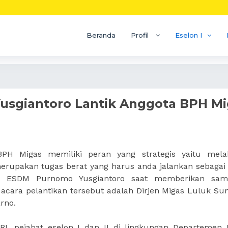
Beranda
Profil
Eselon I
usgiantoro Lantik Anggota BPH Mi
PH Migas memiliki peran yang strategis yaitu mela
i merupakan tugas berat yang harus anda jalankan sebagai
ri ESDM Purnomo Yusgiantoro saat memberikan sam
m acara pelantikan tersebut adalah Dirjen Migas Luluk Su
rno.
RI, pejabat eselon I dan II di lingkungan Departemen