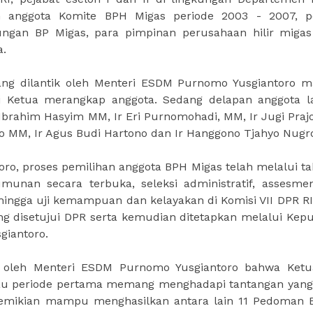
uh anggota Komite BPH Migas periode 2003 - 2007, p
kungan BP Migas, para pimpinan perusahaan hilir migas
a.
ng dilantik oleh Menteri ESDM Purnomo Yusgiantoro m
 Ketua merangkap anggota. Sedang delapan anggota l
brahim Hasyim MM, Ir Eri Purnomohadi, MM, Ir Jugi Prajog
 MM, Ir Agus Budi Hartono dan Ir Hanggono Tjahyo Nugr
o, proses pemilihan anggota BPH Migas telah melalui t
umunan secara terbuka, seleksi administratif, assesme
ingga uji kemampuan dan kelayakan di Komisi VII DPR RI.
ang disetujui DPR serta kemudian ditetapkan melalui Kep
giantoro.
 oleh Menteri ESDM Purnomo Yusgiantoro bahwa Ket
au periode pertama memang menghadapi tantangan yang
demikian mampu menghasilkan antara lain 11 Pedoman 