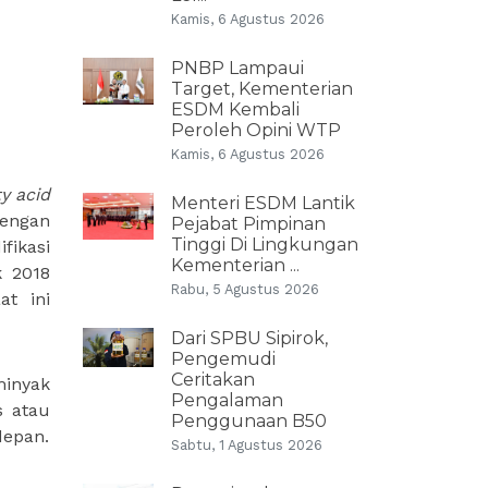
Kamis, 6 Agustus 2026
PNBP Lampaui
Target, Kementerian
ESDM Kembali
Peroleh Opini WTP
Kamis, 6 Agustus 2026
ty acid
Menteri ESDM Lantik
dengan
Pejabat Pimpinan
Tinggi Di Lingkungan
fikasi
Kementerian ...
k 2018
Rabu, 5 Agustus 2026
at ini
Dari SPBU Sipirok,
Pengemudi
Ceritakan
minyak
Pengalaman
s atau
Penggunaan B50
depan.
Sabtu, 1 Agustus 2026