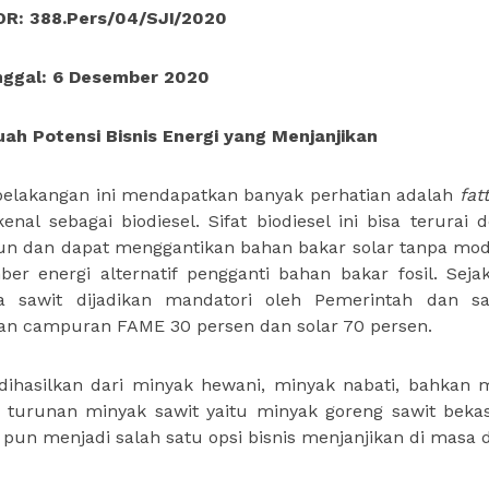
R: 388.Pers/04/SJI/2020
ggal: 6 Desember 2020
ah Potensi Bisnis Energi yang Menjanjikan
 belakangan ini mendapatkan banyak perhatian adalah
fat
nal sebagai biodiesel. Sifat biodiesel ini bisa terurai 
un dan dapat menggantikan bahan bakar solar tanpa modi
er energi alternatif pengganti bahan bakar fosil. Seja
a sawit dijadikan mandatori oleh Pemerintah dan sa
an campuran FAME 30 persen dan solar 70 persen.
dihasilkan dari minyak hewani, minyak nabati, bahkan 
k turunan minyak sawit yaitu minyak goreng sawit beka
 pun menjadi salah satu opsi bisnis menjanjikan di masa 