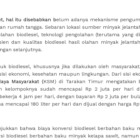
, hal itu disebabkan b
elum adanya mekanisme pengum
l dan rumah tangga. Sebaran lokasi sumber minyak jelanta
olahan biodiesel, teknologi pengolahan (terutama yang di
en dan kualitas biodiesel hasil olahan minyak jelanta
angan selanjutnya.
uk biodiesel, khususnya jika dilakukan oleh masyarakat
isi ekonomi, kesehatan maupun lingkungan. Dari sisi ek
aya Masyarakat (
KSM) di Tarakan Timur mengatakan 
kan kelompoknya sudah mencapai Rp 2 juta per hari 
kerja 4 jam per hari, dengan bayaran Rp 2 juta per bul
sa mencapai 180 liter per hari dan dijual dengan harga Rp
kkan bahwa biaya konversi biodiesel berbahan baku 
ersi biodiesel berbahan baku minyak kelapa sawit, namun