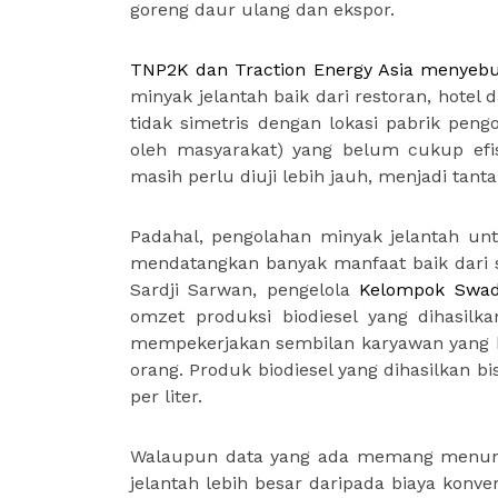
goreng daur ulang dan ekspor.
TNP2K dan Traction Energ
y
Asia menyebut
minyak jelantah baik dari restoran, hote
tidak simetris dengan lokasi pabrik peng
oleh masyarakat) yang belum cukup efisi
masih perlu diuji lebih jauh, menjadi tant
Padahal, pengolahan minyak jelantah unt
mendatangkan banyak manfaat baik dari s
Sardji Sarwan, pengelola
Kelompok Swad
omzet produksi biodiesel yang dihasil
mempekerjakan sembilan karyawan yang be
orang. Produk biodiesel yang dihasilkan bi
per liter.
Walaupun data yang ada memang menunju
jelantah lebih besar daripada biaya konv