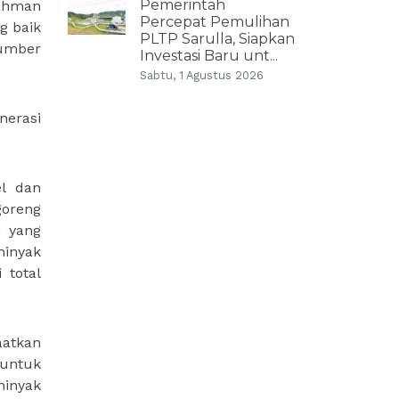
Pemerintah
rahman
Percepat Pemulihan
g baik
PLTP Sarulla, Siapkan
sumber
Investasi Baru unt...
Sabtu, 1 Agustus 2026
nerasi
el dan
goreng
h yang
minyak
 total
aatkan
 untuk
minyak