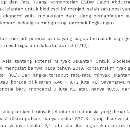
Hidup dan Tata Ruang Kementerian ESDM Saleh Abdur
lantah untuk biodiesel ini menjadi salah satu opsi yan
lar ekonomi yaitu melakukan daur ulang pemanfataan 
ekonomi sekaligus mengurangi dampak lingkungan.
tah menjadi potensi bisnis yang bagus termasuk bagi ge
im esdm.go.id di Jakarta, Jumat (4/12).
 Asia tentang Potensi Minyak Jelantah Untuk Biodies
0) mencatat bahwa pada tahun 2019, konsumsi minyak 
iter (KL). Dari angka tersebut rata-rata minyak jelanta
tau berada di kisaran 6,46 - 9,72 juta KL. Sayangnya 
onesia baru mencapai 3 juta KL atau hanya 18,5% dari
ebagian kecil minyak jelantah di Indonesia yang dimanf
rhasil dikumpulkan, hanya sekitar 570 KL yang dikonversi
ra sisanya sekitar 2,4 juta kilo liter digunakan untuk 