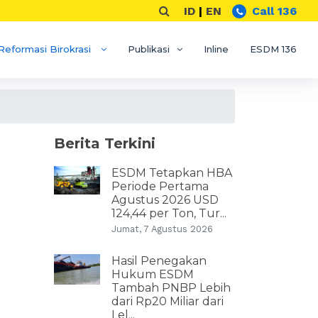
ID
|
EN
Call 136
Reformasi Birokrasi
Publikasi
Inline
ESDM 136
Berita Terkini
ESDM Tetapkan HBA
Periode Pertama
Agustus 2026 USD
124,44 per Ton, Tur...
Jumat, 7 Agustus 2026
Hasil Penegakan
Hukum ESDM
Tambah PNBP Lebih
dari Rp20 Miliar dari
Lel...