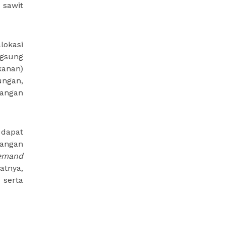
 sawit
lokasi
ngsung
kanan)
ungan,
rangan
 dapat
angan
Demand
atnya,
 serta