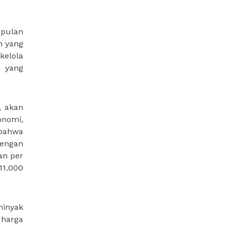
pulan
h yang
kelola
h yang
, akan
onomi,
bahwa
dengan
an per
11.000
minyak
 harga