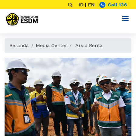
ID
|
EN
Call 136
Beranda
Media Center
Arsip Berita