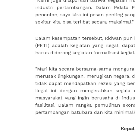
"Kami juga dilaporkan bahwa kegiatan m
industri pertambangan. Dalam Pidato P
penonton, saya kira ini pesan penting yan
sekitar kita bisa terlibat secara maksimal,"
Dalam kesempatan tersebut, Ridwan pun 
(PETI) adalah kegiatan yang ilegal, da
harus didorong kegiatan formalisasi kegi
"Mari kita secara bersama-sama menguran
merusak lingkungan, merugikan negara, 
tidak dapat mendapatkan rezeki yang ber
ilegal ini dengan mengerahkan segala 
masyarakat yang ingin berusaha di indus
fasilitasi. Dalam rangka pemulihan eko
pertambangan batubara dan kita minimalk
Kepal