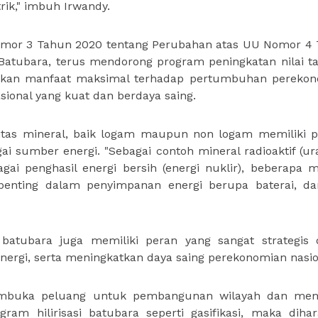
rik," imbuh Irwandy.
omor 3 Tahun 2020 tentang Perubahan atas UU Nomor 4
Batubara, terus mendorong program peningkatan nilai 
rikan manfaat maksimal terhadap pertumbuhan pereko
sional yang kuat dan berdaya saing.
tas mineral, baik logam maupun non logam memiliki p
i sumber energi. "Sebagai contoh mineral radioaktif (u
ai penghasil energi bersih (energi nuklir), beberapa m
enting dalam penyimpanan energi berupa baterai, da
 batubara juga memiliki peran yang sangat strategis
ergi, serta meningkatkan daya saing perekonomian nasio
membuka peluang untuk pembangunan wilayah dan me
ram hilirisasi batubara seperti gasifikasi, maka diha