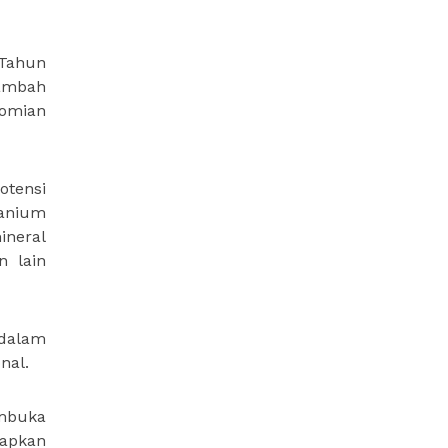
 Tahun
tambah
nomian
otensi
ranium
ineral
n lain
 dalam
nal.
mbuka
rapkan