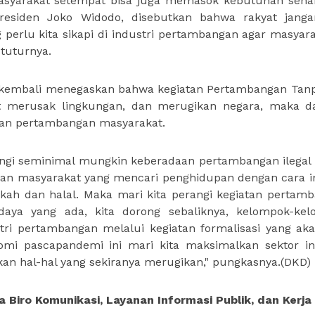
asyarakat setempat bisa juga memasok kebutuhan sehar
residen Joko Widodo, disebutkan bahwa rakyat janga
g perlu kita sikapi di industri pertambangan agar masyara
 tuturnya.
kembali menegaskan bahwa kegiatan Pertambangan Tanp
pat merusak lingkungan, dan merugikan negara, maka da
atan pertambangan masyarakat.
gi seminimal mungkin keberadaan pertambangan ilegal in
dan masyarakat yang mencari penghidupan dengan cara i
kah dan halal. Maka mari kita perangi kegiatan pertam
daya yang ada, kita dorong sebaliknya, kelompok-ke
tri pertambangan melalui kegiatan formalisasi yang aka
nomi pascapandemi ini mari kita maksimalkan sektor in
an hal-hal yang sekiranya merugikan," pungkasnya.(DKD)
a Biro Komunikasi, Layanan Informasi Publik, dan Kerj