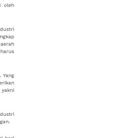
i oleh
dustri
ungkap
daerah
 harus
. Yang
erikan
 yakni
dustri
gan.