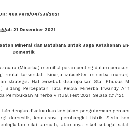
R: 468.Pers/04/SJI/2021
ggal: 21 Desember 2021
aatan Mineral dan Batubara untuk Jaga Ketahanan En
Domestik
Batubara (Minerba) memiliki peran penting dalam pereko
ng mulai terkendali, kinerja subsektor minerba menun
an strategis. Hal tersebut disampaikan Staf Khusus M
 Bidang Percepatan Tata Kelola Minerba Irwandy Ari
embukaan Minerba Virtual Fest 2021, Selasa (21/12).
ara lain dengan dikeluarkan kebijakan pengutamaan peman
i domestik, khususnya pembangkit listrik. Serta keb
ningkatan nilai tambah, utamanya nikel sebagai sala