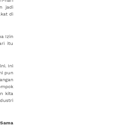
i-hari
n jadi
kat di
a Izin
ri itu
i. Ini
ni pun
bangan
lompok
n kita
dustri
a Sama