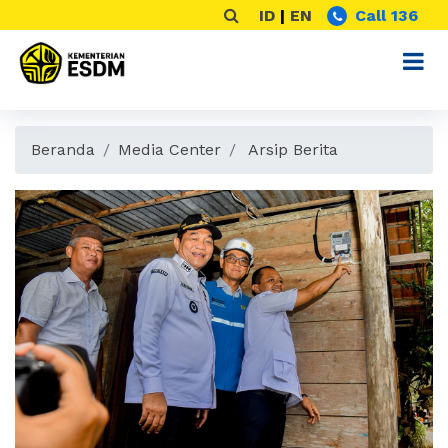
ID
|
EN
Call 136
Beranda
Media Center
Arsip Berita