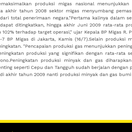
aksimalkan produksi migas nasional menunjukkan g
ga akhir tahun 2008 sektor migas menyumbang pema
 dari total penerimaan negara."Pertama kalinya dalam s
dapat ditingkatkan, hingga akhir Juni 2009 rata-rata pr
102% terhadap target operasi," ujar Kepala BP Migas R. P
BP Migas di Jakarta, Kamis (16/7).Selain produksi m
ningkatan. "Pencapaian produksi gas menunjukkan penin
ningkatan produksi yang signifikan dengan rata-rata s
riyono.Peningkatan produksi minyak dan gas diharapka
enting seperti Cepu dan Tangguh sudah berjalan dengan 
 di akhir tahun 2009 nanti produksi minyak dan gas bumi