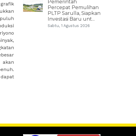
Pemerintah
rafik
Percepat Pemulihan
sukkan
PLTP Sarulla, Siapkan
epuluh
Investasi Baru unt...
oduksi
Sabtu, 1 Agustus 2026
riyono
inyak,
gkatan
ebesar
n akan
penuh.
 dapat