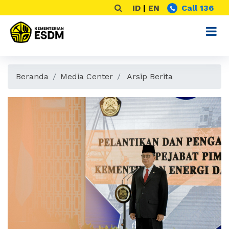
ID
|
EN
Call 136
Beranda
Media Center
Arsip Berita