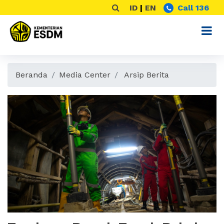
ID
|
EN
Call 136
Beranda
Media Center
Arsip Berita