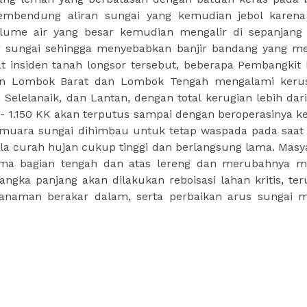
membendung aliran sungai yang kemudian jebol karena
lume air yang besar kemudian mengalir di sepanjang 
r sungai sehingga menyebabkan banjir bandang yang m
 insiden tanah longsor tersebut, beberapa Pembangkit L
en Lombok Barat dan Lombok Tengah mengalami keru
Selelanaik, dan Lantan, dengan total kerugian lebih dari
k +- 1.150 KK akan terputus sampai dengan beroperasinya k
 muara sungai dihimbau untuk tetap waspada pada saat
la curah hujan cukup tinggi dan berlangsung lama. Masy
ama bagian tengah dan atas lereng dan merubahnya m
ngka panjang akan dilakukan reboisasi lahan kritis, te
anaman berakar dalam, serta perbaikan arus sungai m