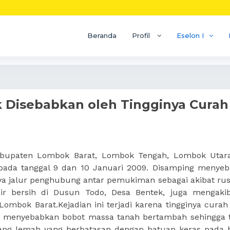
Beranda
Profil
Eselon I
 Disebabkan oleh Tingginya Curah
 Kabupaten Lombok Barat, Lombok Tengah, Lombok Utar
pada tanggal 9 dan 10 Januari 2009. Disamping menye
a jalur penghubung antar pemukiman sebagai akibat ru
ir bersih di Dusun Todo, Desa Bentek, juga mengaki
mbok Barat.Kejadian ini terjadi karena tingginya curah
ng menyebabkan bobot massa tanah bertambah sehingga t
yang lemah yang berbatasan dengan batuan keras pada 