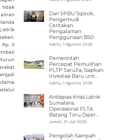
 tidak
Dari SPBU Sipirok,
aliran
Pengemudi
elanda
Ceritakan
istrik
Pengalaman
sakan.
Penggunaan B50
 Rp. 3
Sabtu, 1 Agustus 2026
embali
Pemerintah
 turun
Percepat Pemulihan
arakat
PLTP Sarulla, Siapkan
enjadi
Investasi Baru unt...
rutama
Sabtu, 1 Agustus 2026
elalui
Antisipasi Krisis Listrik
Sumatera,
Operasional PLTA
Batang Toru Diper...
Jumat, 31 Juli 2026
Pengolah Sampah