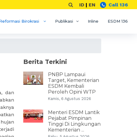
ID
|
EN
Call 136
Reformasi Birokrasi
Publikasi
Inline
ESDM 136
Berita Terkini
PNBP Lampaui
Target, Kementerian
ESDM Kembali
Peroleh Opini WTP
a, dan
Kamis, 6 Agustus 2026
babkan
saknya
Menteri ESDM Lantik
batkan
Pejabat Pimpinan
 hujan
Tinggi Di Lingkungan
erjadi
Kementerian ...
bagian
Rabu, 5 Agustus 2026