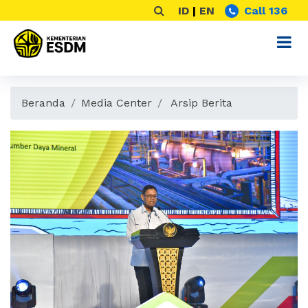
ID
|
EN
Call 136
Beranda
Media Center
Arsip Berita