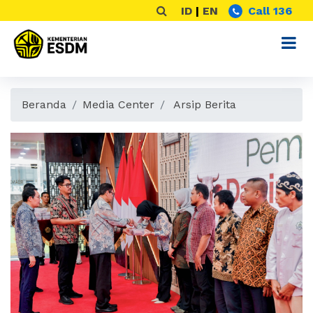
ID
|
EN
Call 136
Beranda
Media Center
Arsip Berita