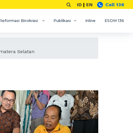
ID
|
EN
Call 136
Reformasi Birokrasi
Publikasi
Inline
ESDM 136
matera Selatan
ah warga yang
Sumatera Selatan