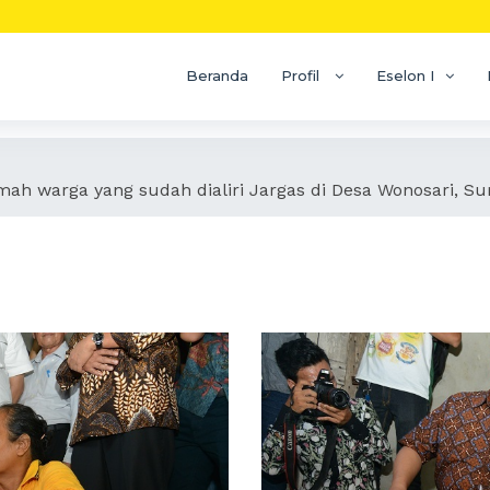
Beranda
Profil
Eselon I
h warga yang sudah dialiri Jargas di Desa Wonosari, Su
 meninjau langsung rum
argas di Desa Wonosari, 