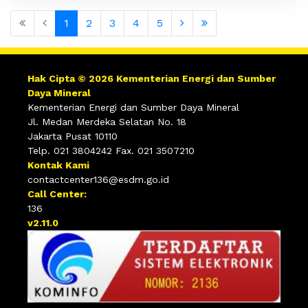
1
2
3
4
5
Hak Cipta © 2026 Kementerian Energi dan Sumber
Daya Mineral
Kementerian Energi dan Sumber Daya Mineral
Jl. Medan Merdeka Selatan No. 18
Jakarta Pusat 10110
Telp. 021 3804242 Fax. 021 3507210
Kontak Kami
contactcenter136@esdm.go.id
Call Center:
136
v2.11.0