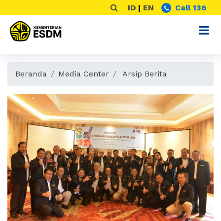
ID
|
EN
Call 136
Beranda
Media Center
Arsip Berita